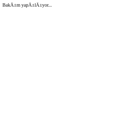
BakÄ±m yapÄ±lÄ±yor...