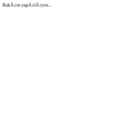
BakÄ±m yapÄ±lÄ±yor...